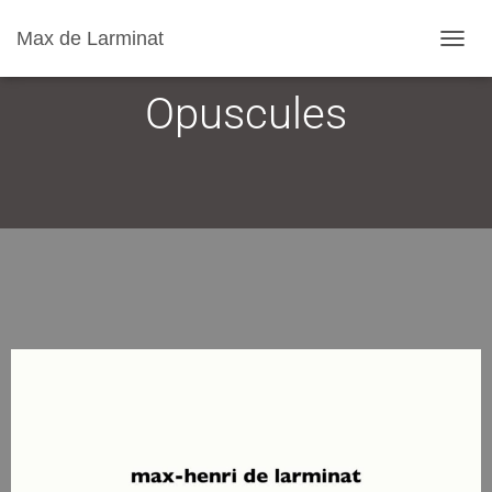
Max de Larminat
D
É
Opuscules
P
L
I
E
R
L
A
N
A
V
I
G
A
T
I
O
N