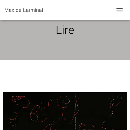
Max de Larminat
D
É
Lire
P
L
I
E
R
L
A
N
A
V
I
G
A
T
I
O
N